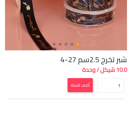
شبر تخرج 2.5سم 27-4
10.0 شيكل / وحدة