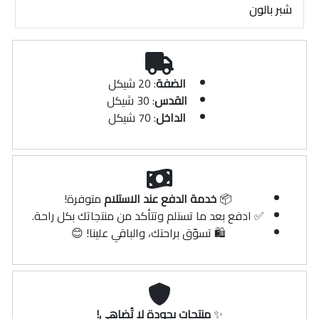
شبر بالون
الضفة
: 20 شيكل
القدس
: 30 شيكل
الداخل
: 70 شيكل
📦
خدمة الدفع عند الاستلام
متوفرة!
✅ ادفع بعد ما تستلم وتتأكد من منتجاتك بكل راحة.
🛍️ تسوّق براحتك، والباقي علينا! 😊
✨
منتجات بجودة لا تُضاهى!