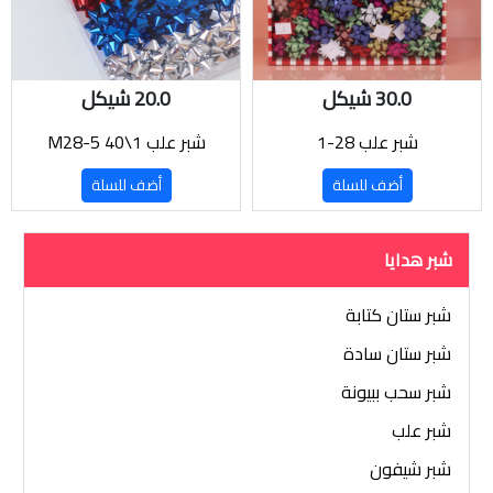
30.0 شيكل
20.0 شيكل
شبر علب 28-1
شبر علب 1\40 M28-5
أضف للسلة
أضف للسلة
شبر هدايا
شبر ستان كتابة
شبر ستان سادة
شبر سحب ببيونة
شبر علب
شبر شيفون