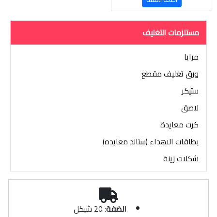
مستلزمات التغليف
مرايا
ورق تغليف مقطع
ستيكر
لاصق
كرت معايدة
بطاقات الاهداء (ستاند معايده)
شكلات زينة
الضفة
: 20 شيكل