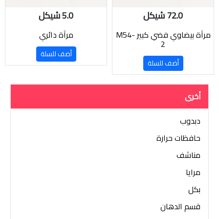
72.0 شيكل
5.0 شيكل
مرآة بيضاوي فضي كبير M54-
مرآة دائري
2
أضف للسلة
أضف للسلة
أخرى
دبدوب
حافظات حرارة
مناشف
مرايا
بكل
قسم الدهان